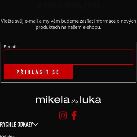
P
ODEBÍRAT NEWSLETTER
A
Vložte svůj e-mail a my vám budeme zasílat informace o nových
T
produktech na našem e-shopu.
Í
E-mail
PŘIHLÁSIT SE
RYCHLÉ ODKAZY
Kolekce