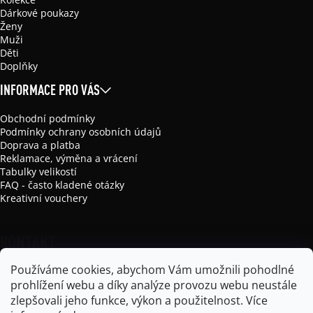
Dárkové poukazy
Ženy
Muži
Děti
Doplňky
INFORMACE PRO VÁS
Obchodní podmínky
Podmínky ochrany osobních údajů
Doprava a platba
Reklamace, výměna a vrácení
Tabulky velikostí
FAQ - často kladené otázky
Kreativní vouchery
KONTAKT
Používáme cookies, abychom Vám umožnili pohodlné
info
@
mikela-da-luka.com
prohlížení webu a díky analýze provozu webu neustále
Mikela da Luka
zlepšovali jeho funkce, výkon a použitelnost.
Více
mikela_da_luka