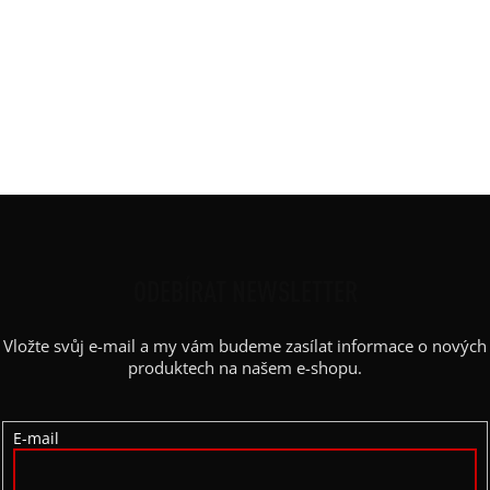
Potisk
:
trojlilie
Rukáv
:
dlouhý
Střih
:
basic
Výstřih / Kapuce
:
kapuce
Barva potisku
:
bílá
Výstřih
:
lodičkový
Z
Á
P
ODEBÍRAT NEWSLETTER
A
Vložte svůj e-mail a my vám budeme zasílat informace o nových
T
produktech na našem e-shopu.
Í
E-mail