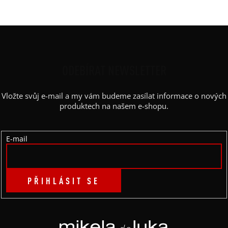
Z
Á
P
ODEBÍRAT NEWSLETTER
A
Vložte svůj e-mail a my vám budeme zasílat informace o nových
T
produktech na našem e-shopu.
Í
E-mail
PŘIHLÁSIT SE