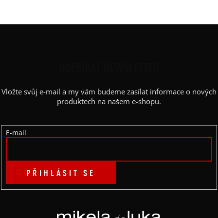
Z
Á
P
ODEBÍRAT NEWSLETTER
A
Vložte svůj e-mail a my vám budeme zasílat informace o nových
T
produktech na našem e-shopu.
Í
E-mail
PŘIHLÁSIT SE