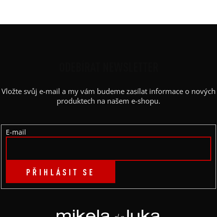
Z
Á
P
ODEBÍRAT NEWSLETTER
A
Vložte svůj e-mail a my vám budeme zasílat informace o nových
T
produktech na našem e-shopu.
Í
E-mail
PŘIHLÁSIT SE