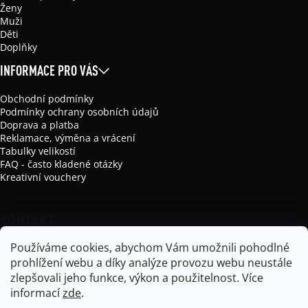
Ženy
Muži
Děti
Doplňky
INFORMACE PRO VÁS
Obchodní podmínky
Podmínky ochrany osobních údajů
Doprava a platba
Reklamace, výměna a vrácení
Tabulky velikostí
FAQ - často kladené otázky
Kreativní vouchery
KONTAKT
Používáme cookies, abychom Vám umožnili pohodlné
info
@
mikela-da-luka.com
prohlížení webu a díky analýze provozu webu neustále
Mikela da Luka
zlepšovali jeho funkce, výkon a použitelnost.
Více
mikela_da_luka
informací
zde
.