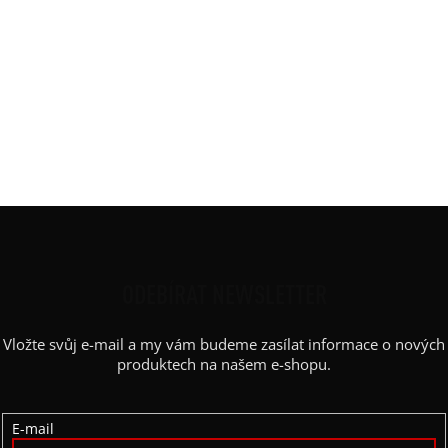
Potisk
:
kružnice
Rukáv
:
kimono
Střih
:
balón
Výstřih / Kapuce
:
lodičkový
Barva potisku
:
bílá
Kapsy
:
ano
Výstřih
:
lodičkový
Z
Á
P
ODEBÍRAT NEWSLETTER
A
Vložte svůj e-mail a my vám budeme zasílat informace o nových
T
produktech na našem e-shopu.
Í
E-mail