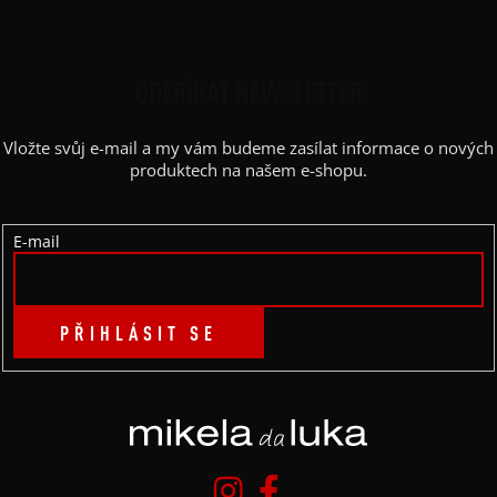
Z
Á
P
ODEBÍRAT NEWSLETTER
A
Vložte svůj e-mail a my vám budeme zasílat informace o nových
T
produktech na našem e-shopu.
Í
E-mail
PŘIHLÁSIT SE