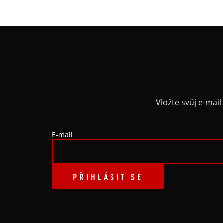
Z
Á
P
A
Vložte svůj e-ma
T
E-mail
Í
PŘIHLÁSIT SE