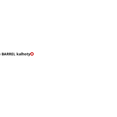
O nás
🎁 Vouchery
VKY
🌹ROMANTIKY
 BARREL kalhoty
RREL KALHOTY